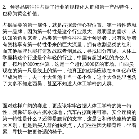
2.
领导品牌往往占据了行业的规模化人群和第一产品特性，
也称为黄金价值。
占据品类的第一属性，就是占据最佳心智位置。第一特性造就
第一品牌，因为第一特性是这个行业最大、最明显的需求，从
认知的角度来看，品类第一特性往往属于领导者，只有领导者
有资格享有第一特性带来的巨大流量，拥有收割品类的红利，
而其他品牌只能打进攻战或者侧翼战，寻找细分市场。人体工
学座椅这个行业是个年轻的行业，中国有超过
4
亿的办公人
群，按均价
800
元估算，这是一个超过
3000
亿的市场。而西昊
现在的第一只是线上的第一，他真正的战场应该在
3000
亿市场
里成为第一，去一个大鱼池里当一条小鱼，这个大鱼池里包含
了太多不知道西昊，甚至不知道人体工学椅的人群。
面对这样广阔的赛道，更应该牢牢占据人体工学椅的第一特
性，就像矿泉水占据水源地，汽车占据耐用可靠。安全座椅的
第一特性是什么？还得是腰背的支撑，这是它和传统座椅的最
大区别，也是购买人群的触发点，人们往往因为腰背疼，坐着
累，寻找一把更舒适的椅子。