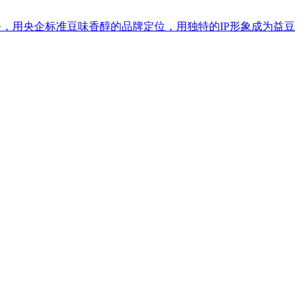
销服务，用央企标准豆味香醇的品牌定位，用独特的IP形象成为益豆