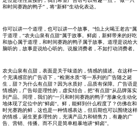
定位是理性直接的，我们希望广告语可以有趣一点，
“
做一只
和时间赛跑的鸭子
”
，将
“
新鲜
”
生动化表达。
你可以讲一个道理，也可以讲一个故事。
“
怕上火喝王老吉
“
属
于道理，
“
农夫山泉有点甜
“
属于故事。鲜卤，新鲜带来的好吃
和放心属于道理，和时间赛跑的鸭子属于故事。道理是说给大
脑听的，故事是说给心听的。说服消费者，不如打动消费者。
农夫山泉有点甜，表面是关于味道的，情感的描述。在这样一
个充满感官的广告语下，
“
检测水质
“
等一系列的广告随之诞
生，甜？为什么有点甜？因为水质好，品质有保障。广告语是
情感的，广告却是理性的，虚实结合，把
”
有点甜
“
从品牌落实
到产品。同理，我们的
“
一只和时间赛跑的鸭子
”
形象化生动化
地体现了定位中的
”
鲜卤
“
。鲜，能鲜到什么程度了？仿佛在和
时光赛跑的鲜，这也是一种情感表达，但后期也可以围绕这样
的情感，诞生更多理性的，充满产品力和销售力，有趣的广
告、营销、传播。而不只是简单粗暴地讲
“
鲜卤
”
。