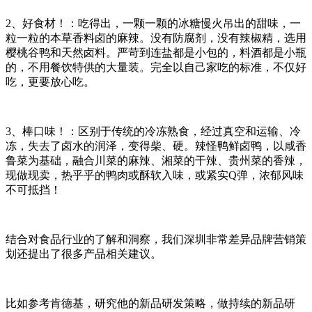
2
、好食材！：吃得出，一颗一颗的冰糖慢火吊出的甜味，一
粒一粒的本草香料卤的麻辣。没有防腐剂，没有辣椒精，选用
樱桃谷鸭和天然卤料。严苛到连盐都是小包的，料酒都是小瓶
的，不用餐饮特供的大量装。完全以自己家吃的标准，不仅好
吃，更要放心吃。
3
、棒口味！：区别于传统的冷冻熟食，经过真空和运输、冷
冻，失去了卤水的润泽，变得柴、硬。辣怪鸭鲜卤鸭，以咸香
鲁菜为基础，融合川菜的麻辣、湘菜的干辣、贵州菜的香辣，
现做现卖，热乎乎的鸭肉或酥软入味，或紧实
Q
弹，浓郁风味
不可抵挡！
结合对食品行业的了解和洞察，我们深圳非常差异品牌营销策
划还提出了很多产品相关建议。
比如参考肯德基，研究他的新品研发策略，做持续的新品研