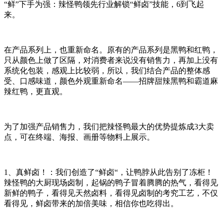
“
鲜
”
下手为强：辣怪鸭领先行业解锁
“
鲜卤
”
技能，
6
到飞起
来。
在产品系列上，也重新命名。原有的产品系列是黑鸭和红鸭，
只从颜色上做了区隔，对消费者来说没有销售力，再加上没有
系统化包装，感观上比较弱，所以，我们结合产品的整体感
受、口感味道，颜色外观重新命名
——
招牌甜辣黑鸭和霸道麻
辣红鸭，更直观。
为了加强产品销售力，我们把辣怪鸭最大的优势提炼成
3
大卖
点，可在终端、海报、画册等物料上展示。
1
、真鲜卤！：我们创造了
“
鲜卤
“
，让鸭脖从此告别了冻柜！
辣怪鸭的大厨现场卤制，起锅的鸭子冒着腾腾的热气，看得见
新鲜的鸭子，看得见天然卤料，看得见卤制的考究工艺，不仅
看得见，鲜卤带来的加倍美味，相信你也吃得出。