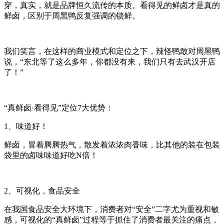
穿，真实，就是品牌恒久流传的本质。看得见的鲜卤才是真的
鲜卤，区别于周黑鸭反复强调的锁鲜。
我们笑言，在这样的商业模式和定位之下，辣怪鸭敢对周黑鸭
说，
“
东北等了这么多年，你都没有来，我们只有去武汉开店
了！
”
“
真鲜卤
·
看得见
”
定位
7
大优势：
1
、味道好！
鲜卤，冒着腾腾热气，散发着浓浓肉香味，比其他的装在包装
袋里的卤味味道好吃
N
倍！
2
、可视化，食品安全
在我国食品安全大环境下，消费者对
“
安全
”
二字尤为重视和敏
感，可视化的
“
真鲜卤
”
过程等于抓住了消费者最关注的痛点，