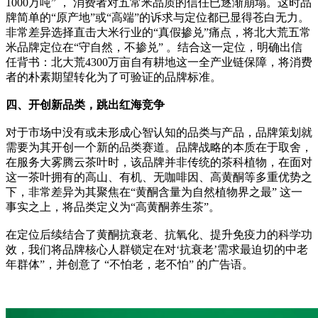
1000万吨” ， 消费者对五常米品质的信任已逐渐崩塌。这时品
牌简单的“原产地”或“高端”的诉求与定位都已显得苍白无力。
非常差异选择直击大米行业的“真假掺兑”痛点，将北大荒五常
米品牌定位在“守自然，不掺兑” 。结合这一定位，明确出信
任背书：北大荒4300万亩自有耕地这一全产业链保障，将消费
者的朴素期望转化为了可验证的品牌标准。
四、开创新品类，跳出红海竞争
对于市场中没有或未形成心智认知的品类与产品，品牌策划就
需要为其开创一个新的品类赛道。品牌战略的本质在于取舍，
在服务大雾腾云茶叶时，该品牌并非传统的茶科植物，在面对
这一茶叶拥有的高山、有机、无咖啡因、高黄酮等多重优势之
下，非常差异为其聚焦在“黄酮含量为自然植物界之最” 这一
事实之上，将品类定义为“高黄酮养生茶”。
在定位后续结合了黄酮抗衰老、抗氧化、提升免疫力的科学功
效，我们将品牌核心人群锁定在对‘抗衰老’需求最迫切的中老
年群体”，并创意了 “不怕老，老不怕” 的广告语。