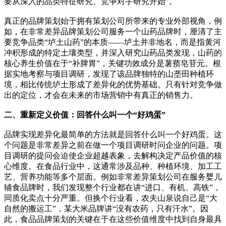
要从深入的品类特征研究、竞争对手研究开始”。
真正的品牌策划始于拥有策划公司所带来的专业外部视角，例
如，在非常差异品牌策划公司服务一个山药品牌时，厘清了主
要竞争品类“垆土山药”的本质——垆土并非地名，而是指黄河
冲积形成的特定土壤类型，并深入研究山药品类发现，山药的
核心养生价值在于“补脾胃”，关键功效成分是薯蓣皂苷元。根
据实地考察与项目调研，发现了该品牌独特的山垄田种植环
境，相比传统垆土形成了差异化的优势基础。只有针对竞争做
出的定位，才会在未来的市场营销中有真正的销售力。
二、重新定义价值：回答什么叫一个“好鸡蛋”
品牌实现差异化最简单的方法就是回答什么叫一个好鸡蛋。这
个问题是非常差异之前在做一个项目调研时问企业的问题。项
目调研的提问会迫使企业超越表象，去解构决定产品价值的核
心维度。在食品行业中，这通常涉及品种、种植环境、加工工
艺、营养功能等多个层面。例如非常差异策划公司在服务婴儿
辅食品牌时，我们发现整个行业都在讲“进口、有机、高铁”，
同质化卖点十分严重。但换个行业看，农夫山泉说自己是“大
自然的搬运工”，某大米品牌讲“没有农药，只有汗水”。因
此，食品品牌策划的关键在于在这些价值维度中找到自身最具